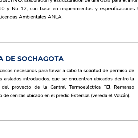
OBJETIVO
: Elaboración y estructuración de una GDB para el I
10 y No 12; con base en requerimientos y especificaciones 
Licencias Ambientales ANLA.
A DE SOCHAGOTA
cnicos necesarios para llevar a cabo la solicitud de permiso de
 aislados introducidos, que se encuentran ubicados dentro la
 del proyecto de la Central Termoeléctrica “El Remanso
e cenizas ubicado en el predio Esterillal (vereda el Volcán).