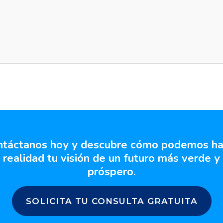
ntáctanos hoy y descubre cómo podemos ha
realidad tu visión de un futuro más verde y
próspero.
SOLICITA TU CONSULTA GRATUITA