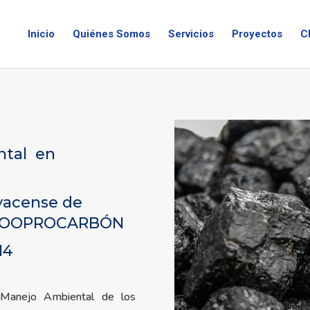
Inicio
Quiénes Somos
Servicios
Proyectos
C
ntal en
yacense de
n COOPROCARBÓN
14
 Manejo Ambiental de los