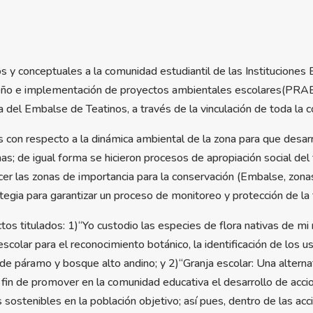
y conceptuales a la comunidad estudiantil de las Instituciones
eño e implementación de proyectos ambientales escolares(PRAE
 del Embalse de Teatinos, a través de la vinculación de toda la c
s con respecto a la dinámica ambiental de la zona para que desarr
; de igual forma se hicieron procesos de apropiación social del 
ocer las zonas de importancia para la conservación (Embalse, zon
egia para garantizar un proceso de monitoreo y protección de la 
os titulados: 1)“Yo custodio las especies de flora nativas de mi
scolar para el reconocimiento botánico, la identificación de los u
de páramo y bosque alto andino; y 2)“Granja escolar: Una alterna
l fin de promover en la comunidad educativa el desarrollo de acc
sostenibles en la población objetivo; así pues, dentro de las acci